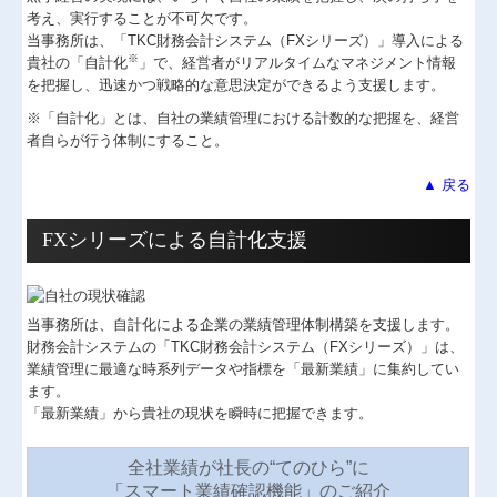
考え、実行することが不可欠です。
当事務所は、「TKC財務会計システム（FXシリーズ）」導入による
関与先向け融資商品ご紹介
※
貴社の「自計化
」で、経営者がリアルタイムなマネジメント情報
を把握し、迅速かつ戦略的な意思決定ができるよう支援します。
経営者お役立ち情報
※「自計化」とは、自社の業績管理における計数的な把握を、経営
社長メニューASP版
者自らが行う体制にすること。
TKCシステムQ&A
▲ 戻る
経営革新等支援機関とは
FXシリーズによる自計化支援
経営改善オンデマンド講座
個人情報保護方針
当事務所は、自計化による企業の業績管理体制構築を支援します。
財務会計システムの「TKC財務会計システム（FXシリーズ）」は、
業績管理に最適な時系列データや指標を「最新業績」に集約してい
ます。
「最新業績」から貴社の現状を瞬時に把握できます。
全社業績が社長の“てのひら”に
「スマート業績確認機能」のご紹介