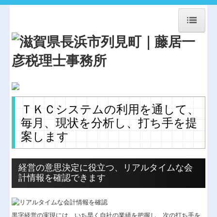
HOME
事務所紹介
経営理念
交通案内
ＴＫＣシステムの利用を通して、
業務案内
毎月、現状を分析し、打ち手を提
案します
セミナー案内
リンク集
経営の意思決定に役立つ、リアルタイムな会
計情報を確認できます
お問合せ
FX4クラウド
黒字経営の実現には、いち早く自社の業績を把握し、次の打ち手を
補助金・助成金・融資情報