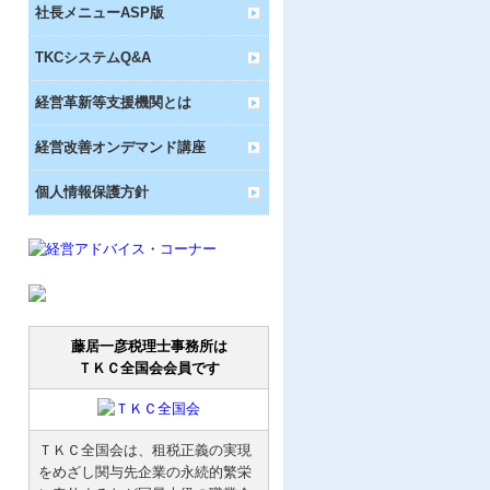
社長メニューASP版
TKCシステムQ&A
経営革新等支援機関とは
経営改善オンデマンド講座
個人情報保護方針
藤居一彦税理士事務所は
ＴＫＣ全国会会員です
ＴＫＣ全国会は、租税正義の実現
をめざし関与先企業の永続的繁栄