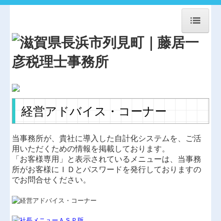
HOME
事務所紹介
経営理念
交通案内
経営アドバイス・コーナー
業務案内
当事務所が、貴社に導入した自計化システムを、ご活
セミナー案内
用いただくための情報を掲載しております。
「お客様専用」と表示されているメニューは、当事務
リンク集
所がお客様にＩＤとパスワードを発行しておりますの
でお問合せください。
お問合せ
FX4クラウド
補助金・助成金・融資情報