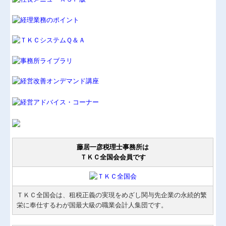
関与先向け融資商品ご紹介
経営者お役立ち情報
社長メニューASP版
TKCシステムQ&A
経営革新等支援機関とは
経営改善オンデマンド講座
個人情報保護方針
藤居一彦税理士事務所は
ＴＫＣ全国会会員です
ＴＫＣ全国会は、租税正義の実現をめざし関与先企業の永続的繁
栄に奉仕するわが国最大級の職業会計人集団です。